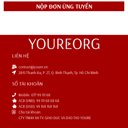
NỘP ĐƠN ỨNG TUYỂN
LIÊN HỆ
contact@youre.vn
28A1 Thanh Đa, P. 27, Q. Bình Thạnh, Tp. Hồ Chí Minh
SỐ TÀI KHOẢN
Mobile: 077 99 111 68
ACB (VND): 99 111 68 68 68
ACB (USD): 49 168 168 168
Chủ tài khoản:
CTY TNHH XH TV GIAO DUC VA DAO TAO YOURE