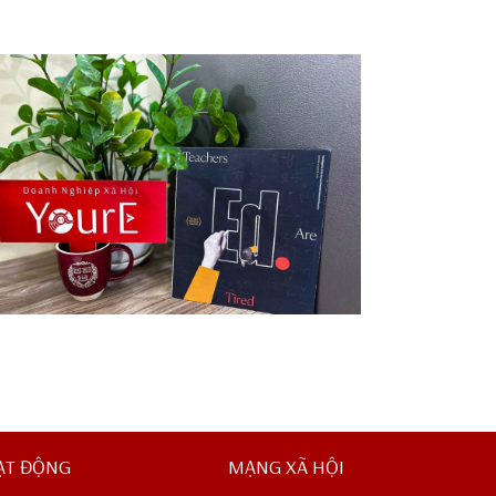
Ed. Are – Tired
ẠT ĐỘNG
MẠNG XÃ HỘI