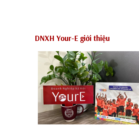
DNXH Your-E giới thiệu
Route To Rights – Children Are Speak 