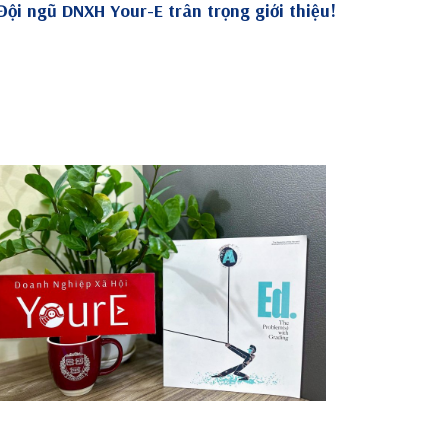
Đội ngũ DNXH Your-E trân trọng giới thiệu!
Ed. – The Problem(s) With Grading