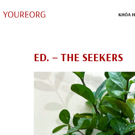
KHÓA H
Chuyển
tới
nội
dung
ED. – THE SEEKERS