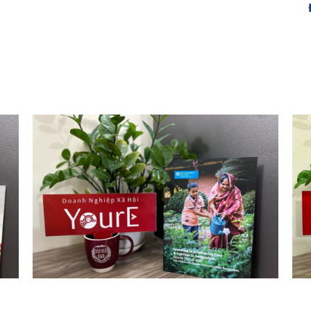
Up
Investing In Alternative Care And Families