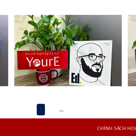
In Bangladesh
Ed.
1
2
…
5
Tiếp »
CHÍNH SÁCH HO