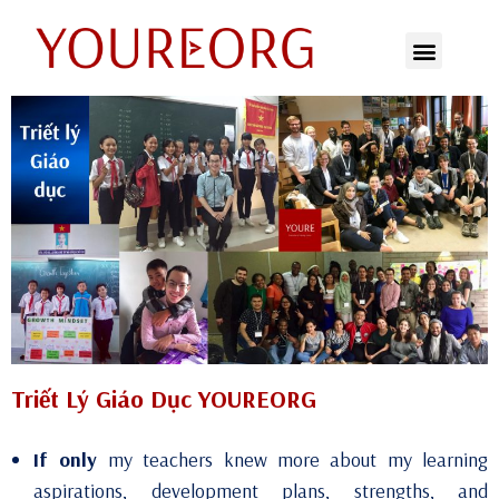
Skip
to
content
Triết Lý Giáo Dục YOUREORG
If only
my teachers knew more about my learning
aspirations, development plans, strengths, and