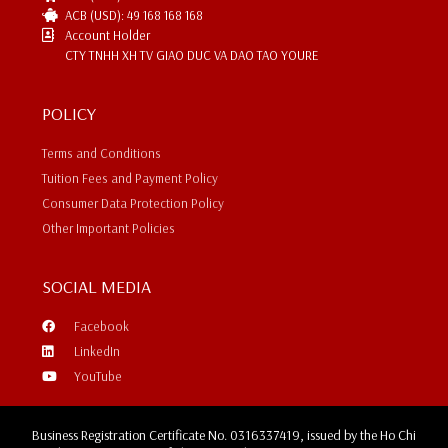
ACB (USD): 49 168 168 168
Account Holder
CTY TNHH XH TV GIAO DUC VA DAO TAO YOURE
POLICY
Terms and Conditions
Tuition Fees and Payment Policy
Consumer Data Protection Policy
Other Important Policies
SOCIAL MEDIA
Facebook
LinkedIn
YouTube
Business Registration Certificate No. 0316337419, issued by the Ho Chi